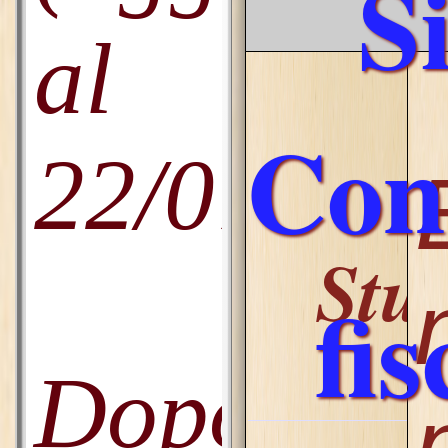
Si
Con
fis