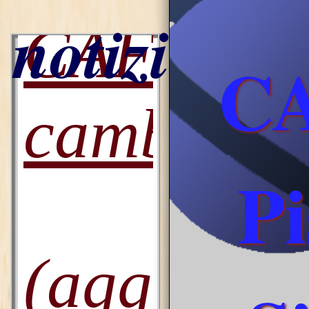
notizie...
CA
Pi